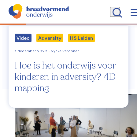
Video
Adversity
HS Leiden
Alle artikelen
1 december 2022
• Nynke Verdoner
Hoe is het onderwijs voor
Breedvormend Onderwijs
kinderen in adversity? 4D -
Programma (WCD)
mapping
Begrippenlijst