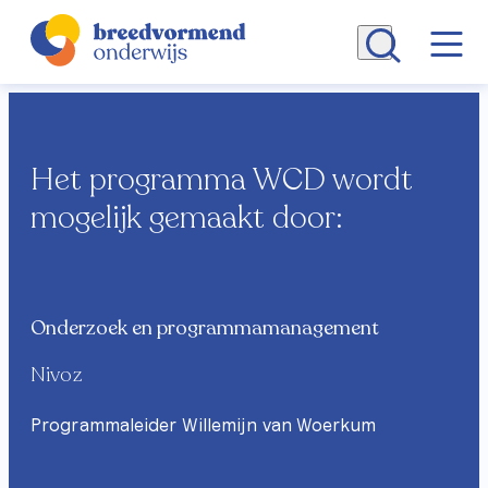
Alle artikelen
Het programma WCD wordt
mogelijk gemaakt door:
Breedvormend Onderwijs
Programma (WCD)
Onderzoek en programmamanagement
Begrippenlijst
Nivoz
Programmaleider Willemijn van Woerkum