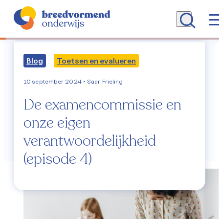
Blog
Toetsen en evalueren
Alle artikelen
10 september 2024
• Saar Frieling
De examencommissie en
Breedvormend Onderwijs
onze eigen
Programma (WCD)
verantwoordelijkheid
(episode 4)
Begrippenlijst