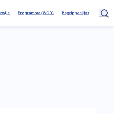
rwijs
Programma (WCD)
Begrippenlijst