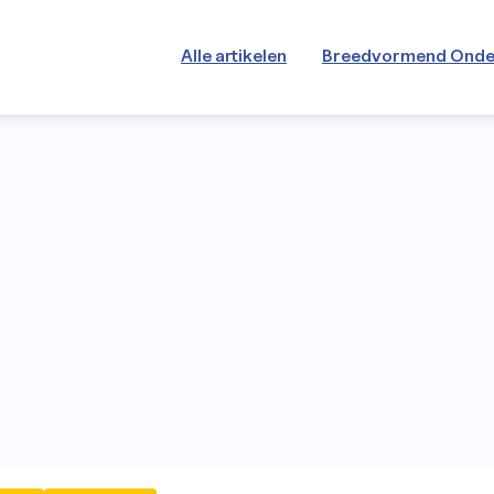
Alle artikelen
Breedvormend Onde
len
end Onderwijs