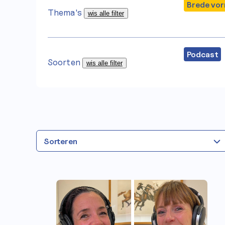
Brede vo
Thema's
wis alle filter
Programm
Podcast
Soorten
wis alle filter
Begrippenli
Sorteren