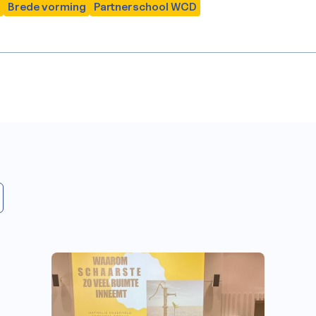
Brede vorming
Partnerschool WCD
a (WCD)
jst