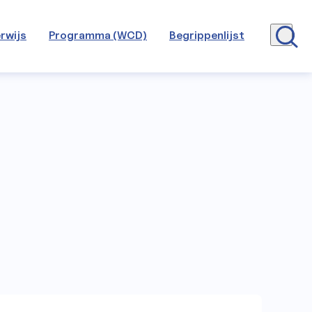
rwijs
Programma (WCD)
Begrippenlijst