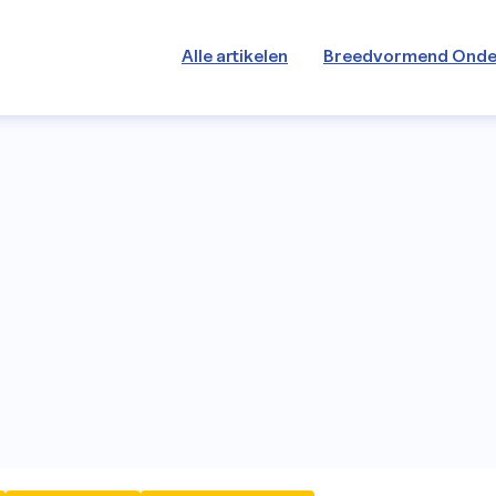
Alle artikelen
Breedvormend Onde
len
end Onderwijs